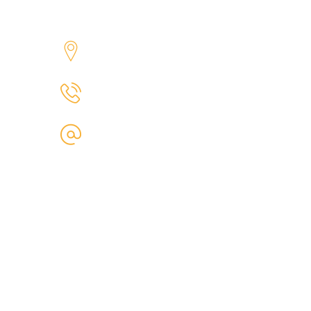
Dont Be Shy, Say HI!
27 Division St, NY 10002, USA
+ 8 (123) 578 987 455
foodmood@webgeniuslab.com