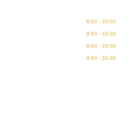
Opening Hours
Monday
8.00 - 20.00
Tuesday
8.00 - 20.00
Wednesday
8.00 - 20.00
Thursday
8.00 - 20.00
Friday
8.00 - 20.00
Saturday
8.00 - 20.00
Sunday
closed